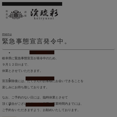
ホーム
ブログ
お知らせ
緊急事態宣言発令中。
menu
緊急事態宣言発令中。
HOME
岐阜県に緊急事態宣言が発令中のため、
９月１２日㈰まで、
休業とさせていただきます。
こだわり
宣言解除後には、たくさんのお客様にお会いできることを
楽しみにお待ち致しております。
なお、ご予約のない日には、臨時休業とさせて
頂く場合がございますので、前日の営業時間内までには、
お品書き
ご予約をいただきますよう、お勧めいたしております。